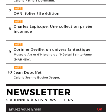
Galerie Patricia Dorfmann,
ART
7
OVNi folies ! 8e édition
ART
Charles Lapicque. Une collection privée
8
inconnue
,
ART
Corinne Deville, un univers fantastique
9
Musée d’Art et d’Histoire de l’Hôpital Sainte-Anne
(MAHHSA),
ART
10
Jean Dubuffet
Galerie Jeanne Bucher Jaeger,
NEWSLETTER
S’ABONNER À NOS NEWSLETTERS