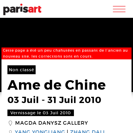
m
Cette page a été un peu chahutées en passant de l’ancien au
nouveau site, les corrections sont en cours.
Non classé
Ame de Chine
03 Juil
-
31 Juil 2010
Vernissage le 03 Juil 2010
MAGDA DANYSZ GALLERY
_
YANG YONGLIANG
ZHANG DALI
S