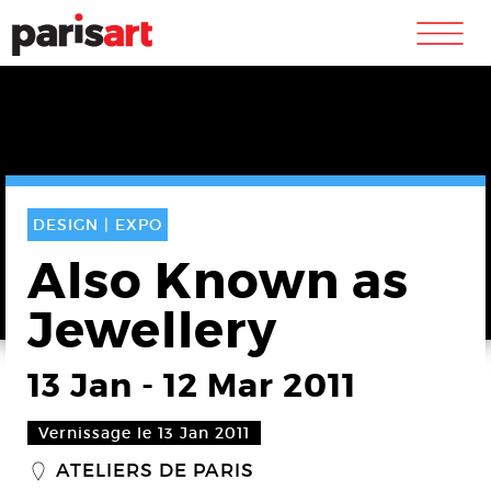
m
DESIGN |
EXPO
Also Known as
Jewellery
13 Jan
-
12 Mar 2011
Vernissage le 13 Jan 2011
ATELIERS DE PARIS
_