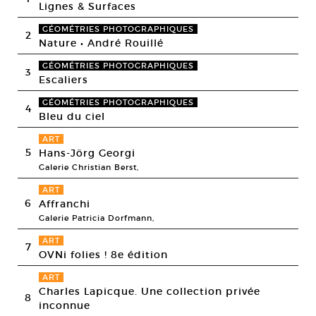
Lignes & Surfaces
GÉOMÉTRIES PHOTOGRAPHIQUES
2
Nature • André Rouillé
GÉOMÉTRIES PHOTOGRAPHIQUES
3
Escaliers
GÉOMÉTRIES PHOTOGRAPHIQUES
4
Bleu du ciel
ART
5
Hans-Jörg Georgi
Galerie Christian Berst,
ART
6
Affranchi
Galerie Patricia Dorfmann,
ART
7
OVNi folies ! 8e édition
ART
Charles Lapicque. Une collection privée
8
inconnue