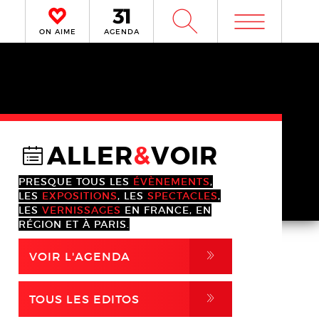
m
W
ON AIME
AGENDA
ALLER
&
VOIR
@
PRESQUE TOUS LES
ÉVÈNEMENTS
,
LES
EXPOSITIONS
, LES
SPECTACLES
,
LES
VERNISSAGES
EN FRANCE, EN
RÉGION ET À PARIS.
,
VOIR L'AGENDA
,
TOUS LES EDITOS