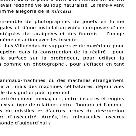
ait redonné vie au loup naturalisé. Le faire-vivant
comme allégorie de la
mimesis
.
n ensemble de photographies de jouets en forme
gales et d’une installation-vidéo composée d’une
intégrées des araignées et des fourmis — l’image
e-même en action avec les insectes.
à Lluis Villuendas de supports et de matériaux pour
ception dans la construction de la réalité ; pour
 la surface sur la profondeur; pour utiliser la
 comme un photographe ; pour s’effacer en tant
es animaux-machines, ou des machines étrangement
rvir, mais des machines célibataires, dépourvues
lle de signifier poétiquement.
s extrêmement menaçants, entre insectes et engins
uveau type de relations entre l’homme et l’animal.
es de missiles et d’autres armes de destruction
nt d’insécurité. Armés, les minuscules insectes
onde d’aujourd’hui ?