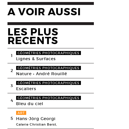
A VOIR AUSSI
LES PLUS
RECENTS
GÉOMÉTRIES PHOTOGRAPHIQUES
1
Lignes & Surfaces
GÉOMÉTRIES PHOTOGRAPHIQUES
2
Nature • André Rouillé
GÉOMÉTRIES PHOTOGRAPHIQUES
3
Escaliers
GÉOMÉTRIES PHOTOGRAPHIQUES
4
Bleu du ciel
ART
5
Hans-Jörg Georgi
Galerie Christian Berst,