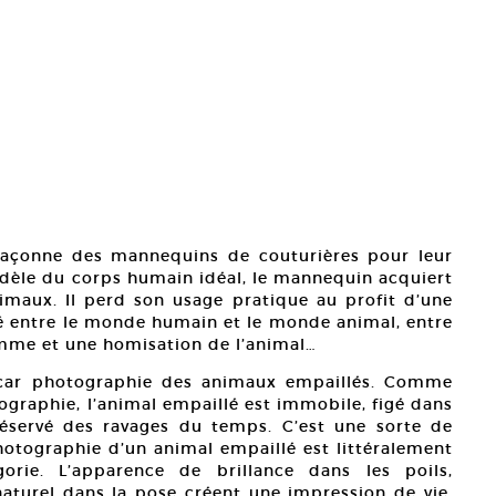
efaçonne des mannequins de couturières pour leur
èle du corps humain idéal, le mannequin acquiert
nimaux. Il perd son usage pratique au profit d’une
ayé entre le monde humain et le monde animal, entre
homme et une homisation de l’animal…
acar photographie des animaux empaillés. Comme
raphie, l’animal empaillé est immobile, figé dans
réservé des ravages du temps. C’est une sorte de
otographie d’un animal empaillé est littéralement
rie. L’apparence de brillance dans les poils,
 naturel dans la pose créent une impression de vie.