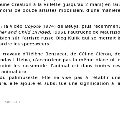
une Création à la Villette (jusqu’au 2 mars) en fait
 moins de douze artistes mobilisent d’une manière
: la vidéo
Coyote
(1974) de Beuys, plus récemment
er and Child Divided
, 1993), l’autruche de Maurizio
ien sûr l’artiste russe Oleg Kulik qui se mettait à
rdre les spectateurs.
es travaux d’Hélène Benzacar, de Céline Cléron, de
endas I Lleixa, n’accordent pas la même place ni le
oint les rassemble: l’animal est dans toutes ces
 animalière.
 du palimpseste. Elle ne vise pas à rétablir une
re, elle ajoute et substitue une signification à la
PUBLICITÉ