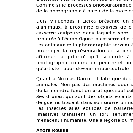
Comme si le processus photographique av
de la photographie à partir de la mort 
Lluis Villuendas I Lleixà présente u
d’animaux, à proximité d’exuvies de ci
cassette-sculpture dans laquelle sont 
projetée à l’écran figure la cassette ell
Les animaux et la photographie servent 
interroger la représentation et la per
affirmer la priorité qu’il accorde à
photographie comme un peintre et non
qu’artiste : pour devenir imperceptible.
Quant à Nicolas Darrot, il fabrique d
animales. Non pas des machines pour se
de la moindre fonction pratique, sauf ce
Ses drones, qui sont des objets volant
de guerre, tracent dans son œuvre un no
Les insectes ailés équipés de batteri
(massive) trahissent un fort sentime
menacent l’humanité. Une allégorie du m
André Rouillé