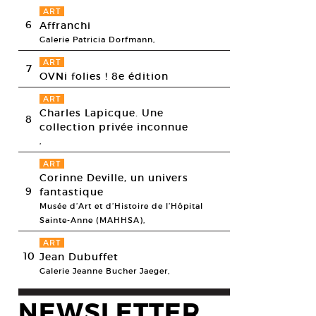
ART
6
Affranchi
Galerie Patricia Dorfmann,
ART
7
OVNi folies ! 8e édition
ART
Charles Lapicque. Une
8
collection privée inconnue
,
ART
Corinne Deville, un univers
9
fantastique
Musée d’Art et d’Histoire de l’Hôpital
Sainte-Anne (MAHHSA),
ART
10
Jean Dubuffet
Galerie Jeanne Bucher Jaeger,
NEWSLETTER