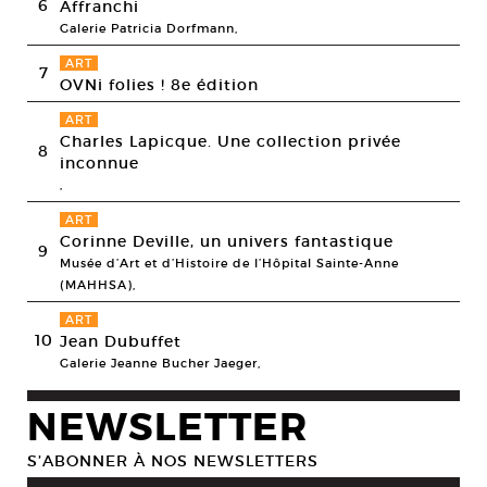
6
Affranchi
Galerie Patricia Dorfmann,
ART
7
OVNi folies ! 8e édition
ART
Charles Lapicque. Une collection privée
8
inconnue
,
ART
Corinne Deville, un univers fantastique
9
Musée d’Art et d’Histoire de l’Hôpital Sainte-Anne
(MAHHSA),
ART
10
Jean Dubuffet
Galerie Jeanne Bucher Jaeger,
NEWSLETTER
S’ABONNER À NOS NEWSLETTERS