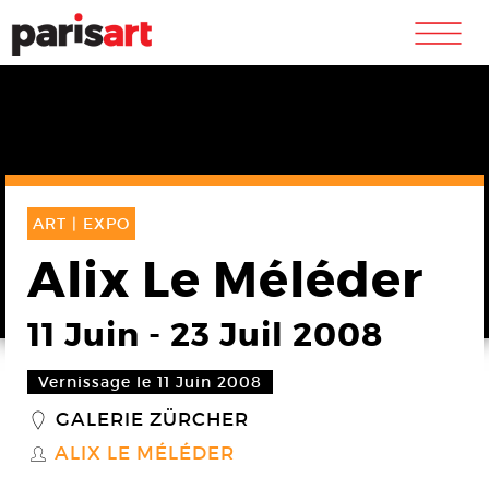
m
ART |
EXPO
Alix Le Méléder
11 Juin
-
23 Juil 2008
Vernissage le 11 Juin 2008
GALERIE ZÜRCHER
_
ALIX LE MÉLÉDER
S