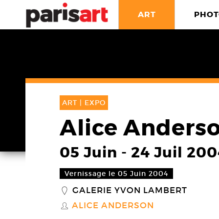
ART
PHOT
ART |
EXPO
Alice Anders
05 Juin
-
24 Juil 20
Vernissage le 05 Juin 2004
GALERIE YVON LAMBERT
_
ALICE ANDERSON
S