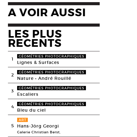
A VOIR AUSSI
LES PLUS
RECENTS
GÉOMÉTRIES PHOTOGRAPHIQUES
1
Lignes & Surfaces
GÉOMÉTRIES PHOTOGRAPHIQUES
2
Nature • André Rouillé
GÉOMÉTRIES PHOTOGRAPHIQUES
3
Escaliers
GÉOMÉTRIES PHOTOGRAPHIQUES
4
Bleu du ciel
ART
5
Hans-Jörg Georgi
Galerie Christian Berst,