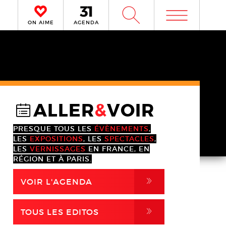
m
W
ON AIME
AGENDA
ALLER
&
VOIR
@
PRESQUE TOUS LES
ÉVÈNEMENTS
,
LES
EXPOSITIONS
, LES
SPECTACLES
,
LES
VERNISSAGES
EN FRANCE, EN
RÉGION ET À PARIS.
,
VOIR L'AGENDA
,
TOUS LES EDITOS