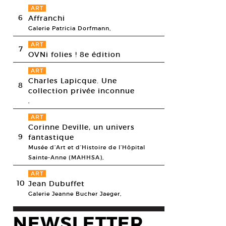
ART
6
Affranchi
Galerie Patricia Dorfmann,
ART
7
OVNi folies ! 8e édition
ART
Charles Lapicque. Une
8
collection privée inconnue
,
ART
Corinne Deville, un univers
9
fantastique
Musée d’Art et d’Histoire de l’Hôpital
Sainte-Anne (MAHHSA),
ART
10
Jean Dubuffet
Galerie Jeanne Bucher Jaeger,
NEWSLETTER