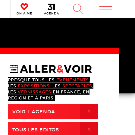
m
W
ON AIME
AGENDA
ALLER
&
VOIR
@
PRESQUE TOUS LES
ÉVÈNEMENTS
,
LES
EXPOSITIONS
, LES
SPECTACLES
,
LES
VERNISSAGES
EN FRANCE, EN
RÉGION ET À PARIS.
,
VOIR L'AGENDA
,
TOUS LES EDITOS