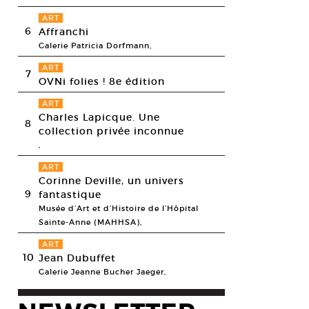
ART
6
Affranchi
Galerie Patricia Dorfmann,
ART
7
OVNi folies ! 8e édition
ART
Charles Lapicque. Une
8
collection privée inconnue
,
ART
Corinne Deville, un univers
9
fantastique
Musée d’Art et d’Histoire de l’Hôpital
Sainte-Anne (MAHHSA),
ART
10
Jean Dubuffet
Galerie Jeanne Bucher Jaeger,