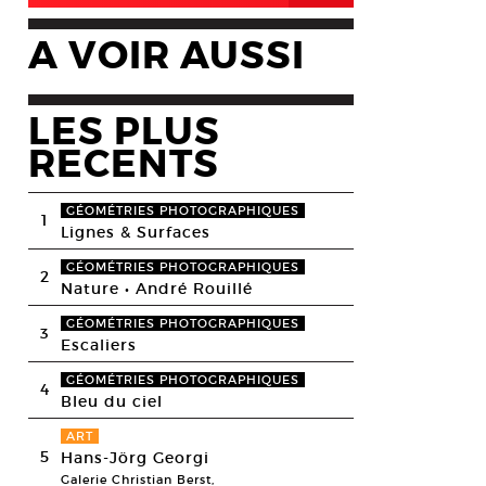
A VOIR AUSSI
LES PLUS
RECENTS
GÉOMÉTRIES PHOTOGRAPHIQUES
1
Lignes & Surfaces
GÉOMÉTRIES PHOTOGRAPHIQUES
2
Nature • André Rouillé
GÉOMÉTRIES PHOTOGRAPHIQUES
3
Escaliers
GÉOMÉTRIES PHOTOGRAPHIQUES
4
Bleu du ciel
ART
5
Hans-Jörg Georgi
Galerie Christian Berst,