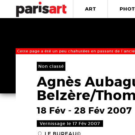
ART
PHOT
Cette page a été un peu chahutées en passant de l’ancie
Non classé
Agnès Aubag
Belzère/Thom
18 Fév
-
28 Fév 2007
Vernissage le 17 Fév 2007
LE BUREAU©
_