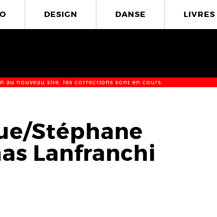
O
DESIGN
DANSE
LIVRES
n au nouveau site, les corrections sont en cours.
ue/Stéphane
as Lanfranchi