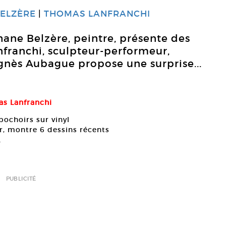
ELZÈRE
THOMAS LANFRANCHI
hane Belzère, peintre, présente des
nfranchi, sculpteur-performeur,
gnès Aubague propose une surprise...
as Lanfranchi
pochoirs sur vinyl
r, montre 6 dessins récents
…
PUBLICITÉ