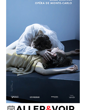
ALLER
&
VOIR
@