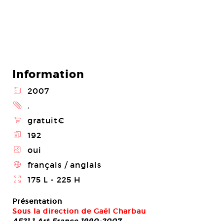
Information
@
2007
2
.
\
gratuit€
E
192
Z
oui
4
français / anglais
}
175 L - 225 H
Présentation
Sous la direction de Gaël Charbau