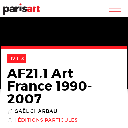
m
LIVRES
AF21.1 Art
France 1990-
2007
GAËL CHARBAU
P
ÉDITIONS PARTICULES
S