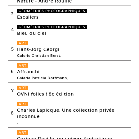
Nature • André Rouillé
GÉOMÉTRIES PHOTOGRAPHIQUES
3
Escaliers
GÉOMÉTRIES PHOTOGRAPHIQUES
4
Bleu du ciel
ART
5
Hans-Jörg Georgi
Galerie Christian Berst,
ART
6
Affranchi
Galerie Patricia Dorfmann,
ART
7
OVNi folies ! 8e édition
ART
Charles Lapicque. Une collection privée
8
inconnue
,
ART
Corinne Deville, un univers fantastique