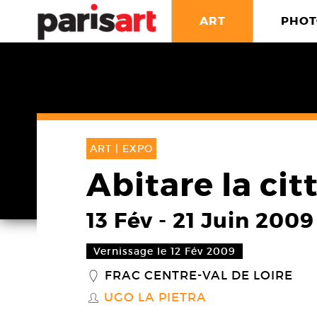
ART
PHOT
ART |
EXPO
Abitare la cit
13 Fév
-
21 Juin 2009
Vernissage le 12 Fév 2009
FRAC CENTRE-VAL DE LOIRE
_
UGO LA PIETRA
S