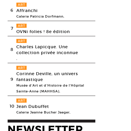
ART
6
Affranchi
Galerie Patricia Dorfmann,
ART
7
OVNi folies ! 8e édition
ART
Charles Lapicque. Une
8
collection privée inconnue
,
ART
Corinne Deville, un univers
9
fantastique
Musée d’Art et d’Histoire de l’Hôpital
Sainte-Anne (MAHHSA),
ART
10
Jean Dubuffet
Galerie Jeanne Bucher Jaeger,
NEWSLETTER