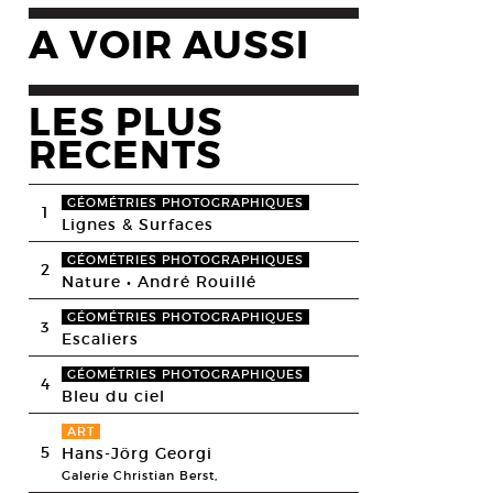
A VOIR AUSSI
LES PLUS
RECENTS
GÉOMÉTRIES PHOTOGRAPHIQUES
1
Lignes & Surfaces
GÉOMÉTRIES PHOTOGRAPHIQUES
2
Nature • André Rouillé
GÉOMÉTRIES PHOTOGRAPHIQUES
3
Escaliers
GÉOMÉTRIES PHOTOGRAPHIQUES
4
Bleu du ciel
ART
5
Hans-Jörg Georgi
Galerie Christian Berst,