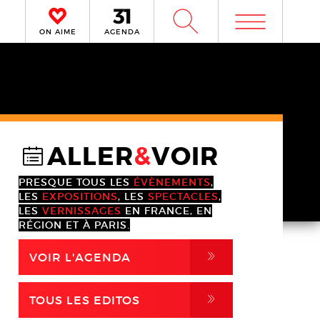
m
W
ON AIME
AGENDA
ALLER
&
VOIR
@
PRESQUE TOUS LES
ÉVÈNEMENTS
,
LES
EXPOSITIONS
, LES
SPECTACLES
,
LES
VERNISSAGES
EN FRANCE, EN
RÉGION ET À PARIS.
,
VOIR L'AGENDA
,
TOUS LES EDITOS