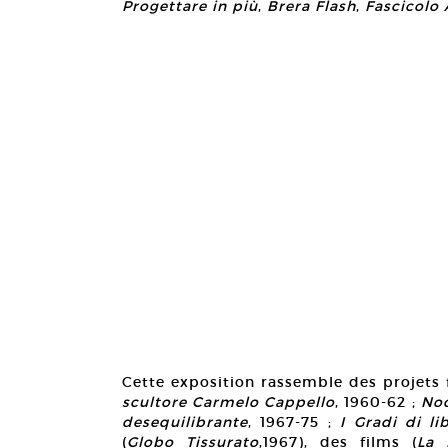
Progettare in più
,
Brera Flash
,
Fascicolo 
Cette exposition rassemble des projets
scultore Carmelo Cappello
, 1960-62 ;
No
desequilibrante
, 1967-75 ;
I Gradi di li
(
Globo Tissurato
,1967), des films (
La 