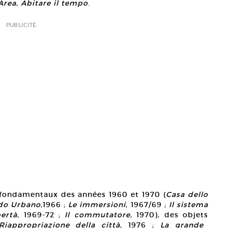
Area
,
Abitare il tempo
.
PUBLICITÉ
 fondamentaux des années 1960 et 1970 (
Casa dello
do Urbano
,1966 ;
Le immersioni
, 1967/69 ;
Il sistema
bertà
, 1969-72 ;
Il commutatore
, 1970), des objets
Riappropriazione della città
, 1976 ;
La grande