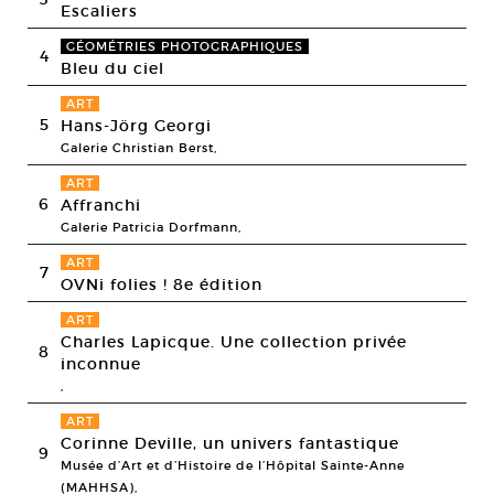
Escaliers
GÉOMÉTRIES PHOTOGRAPHIQUES
4
Bleu du ciel
ART
5
Hans-Jörg Georgi
Galerie Christian Berst,
ART
6
Affranchi
Galerie Patricia Dorfmann,
ART
7
OVNi folies ! 8e édition
ART
Charles Lapicque. Une collection privée
8
inconnue
,
ART
Corinne Deville, un univers fantastique
9
Musée d’Art et d’Histoire de l’Hôpital Sainte-Anne
(MAHHSA),