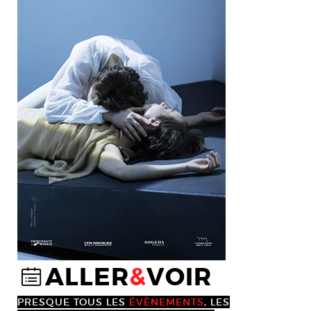
ALLER
&
VOIR
@
PRESQUE TOUS LES
ÉVÈNEMENTS
, LES