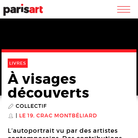
m
LIVRES
À visages
découverts
COLLECTIF
P
LE 19, CRAC MONTBÉLIARD
S
L’autoportrait vu par des artistes