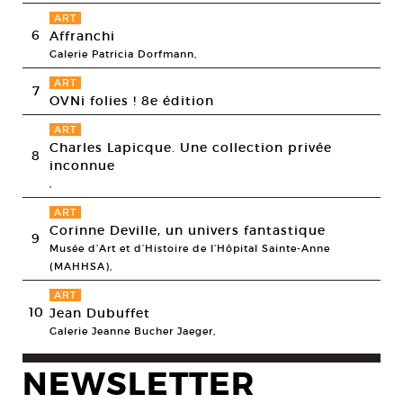
ART
6
Affranchi
Galerie Patricia Dorfmann,
ART
7
OVNi folies ! 8e édition
ART
Charles Lapicque. Une collection privée
8
inconnue
,
ART
Corinne Deville, un univers fantastique
9
Musée d’Art et d’Histoire de l’Hôpital Sainte-Anne
(MAHHSA),
ART
10
Jean Dubuffet
Galerie Jeanne Bucher Jaeger,
NEWSLETTER