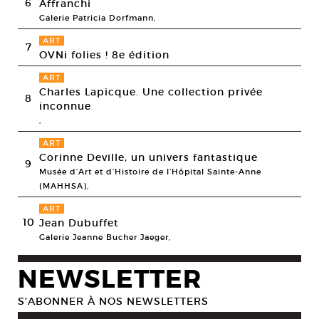
6
Affranchi
Galerie Patricia Dorfmann,
ART
7
OVNi folies ! 8e édition
ART
Charles Lapicque. Une collection privée
8
inconnue
,
ART
Corinne Deville, un univers fantastique
9
Musée d’Art et d’Histoire de l’Hôpital Sainte-Anne
(MAHHSA),
ART
10
Jean Dubuffet
Galerie Jeanne Bucher Jaeger,
NEWSLETTER
S’ABONNER À NOS NEWSLETTERS