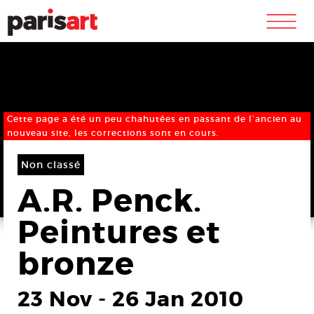
m
Cette page a été un peu chahutées en passant de l’ancien au
nouveau site, les corrections sont en cours.
Non classé
A.R. Penck.
Peintures et
bronze
23 Nov
-
26 Jan 2010