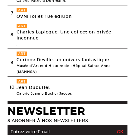
Galerie Patricia Dorfmann,
ART
7
OVNi folies ! 8e édition
ART
Charles Lapicque. Une collection privée
8
inconnue
,
ART
Corinne Deville, un univers fantastique
9
Musée d’Art et d’Histoire de l’Hôpital Sainte-Anne
(MAHHSA),
ART
10
Jean Dubuffet
Galerie Jeanne Bucher Jaeger,
NEWSLETTER
S’ABONNER À NOS NEWSLETTERS