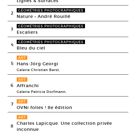
Lignes & Surfaces
GÉOMÉTRIES PHOTOGRAPHIQUES
2
Nature • André Rouillé
GÉOMÉTRIES PHOTOGRAPHIQUES
3
Escaliers
GÉOMÉTRIES PHOTOGRAPHIQUES
4
Bleu du ciel
ART
5
Hans-Jörg Georgi
Galerie Christian Berst,
ART
6
Affranchi
Galerie Patricia Dorfmann,
ART
7
OVNi folies ! 8e édition
ART
Charles Lapicque. Une collection privée
8
inconnue
,