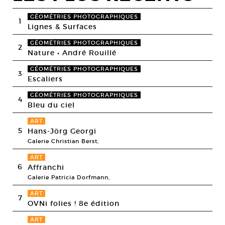
GÉOMÉTRIES PHOTOGRAPHIQUES
1
Lignes & Surfaces
GÉOMÉTRIES PHOTOGRAPHIQUES
2
Nature • André Rouillé
GÉOMÉTRIES PHOTOGRAPHIQUES
3
Escaliers
GÉOMÉTRIES PHOTOGRAPHIQUES
4
Bleu du ciel
ART
5
Hans-Jörg Georgi
Galerie Christian Berst,
ART
6
Affranchi
Galerie Patricia Dorfmann,
ART
7
OVNi folies ! 8e édition
ART