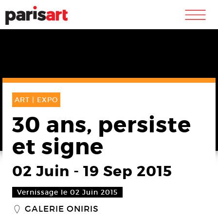
m
ART |
EXPO
30 ans, persiste
et signe
02 Juin
-
19 Sep 2015
Vernissage le 02 Juin 2015
GALERIE ONIRIS
_