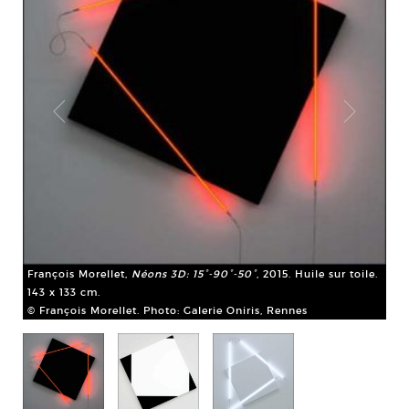
François Morellet,
Néons 3D: 15°-90°-50°
, 2015. Huile sur toile.
Fra
ur
143 x 133 cm.
boi
© François Morellet. Photo: Galerie Oniris, Rennes
© F