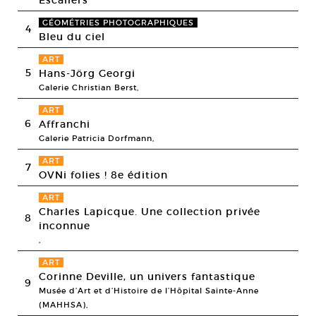
GÉOMÉTRIES PHOTOGRAPHIQUES
4
Bleu du ciel
ART
5
Hans-Jörg Georgi
Galerie Christian Berst,
ART
6
Affranchi
Galerie Patricia Dorfmann,
ART
7
OVNi folies ! 8e édition
ART
Charles Lapicque. Une collection privée
8
inconnue
,
ART
Corinne Deville, un univers fantastique
9
Musée d’Art et d’Histoire de l’Hôpital Sainte-Anne
(MAHHSA),