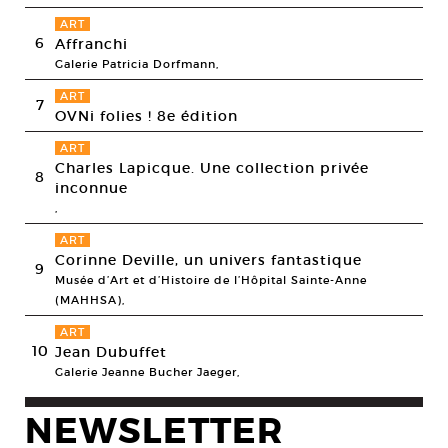
ART
6
Affranchi
Galerie Patricia Dorfmann,
ART
7
OVNi folies ! 8e édition
ART
Charles Lapicque. Une collection privée
8
inconnue
,
ART
Corinne Deville, un univers fantastique
9
Musée d’Art et d’Histoire de l’Hôpital Sainte-Anne
(MAHHSA),
ART
10
Jean Dubuffet
Galerie Jeanne Bucher Jaeger,
NEWSLETTER