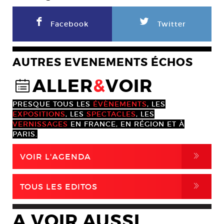
F
L
Facebook
Twitter
AUTRES EVENEMENTS ÉCHOS
ALLER
&
VOIR
@
PRESQUE TOUS LES
ÉVÈNEMENTS
, LES
EXPOSITIONS
, LES
SPECTACLES
, LES
VERNISSAGES
EN FRANCE, EN RÉGION ET À
PARIS.
,
VOIR L'AGENDA
,
TOUS LES EDITOS
A VOIR AUSSI