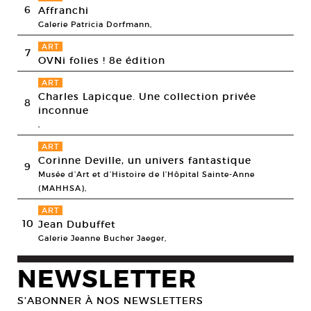
6
Affranchi
Galerie Patricia Dorfmann,
ART
7
OVNi folies ! 8e édition
ART
Charles Lapicque. Une collection privée
8
inconnue
,
ART
Corinne Deville, un univers fantastique
9
Musée d’Art et d’Histoire de l’Hôpital Sainte-Anne
(MAHHSA),
ART
10
Jean Dubuffet
Galerie Jeanne Bucher Jaeger,
NEWSLETTER
S’ABONNER À NOS NEWSLETTERS