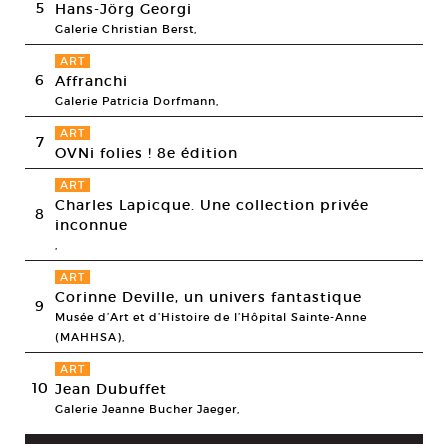
5
Hans-Jörg Georgi
Galerie Christian Berst,
ART
6
Affranchi
Galerie Patricia Dorfmann,
ART
7
OVNi folies ! 8e édition
ART
Charles Lapicque. Une collection privée
8
inconnue
,
ART
Corinne Deville, un univers fantastique
9
Musée d’Art et d’Histoire de l’Hôpital Sainte-Anne
(MAHHSA),
ART
10
Jean Dubuffet
Galerie Jeanne Bucher Jaeger,