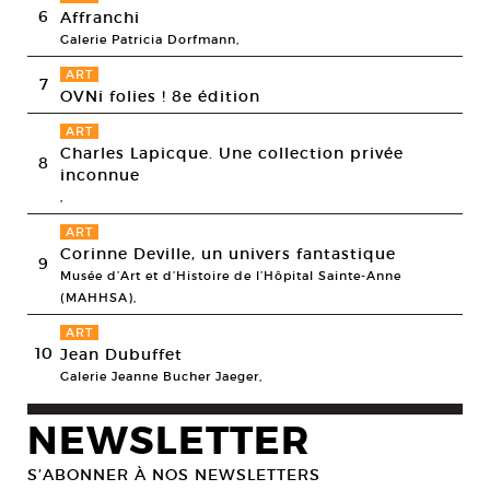
6
Affranchi
Galerie Patricia Dorfmann,
ART
7
OVNi folies ! 8e édition
ART
Charles Lapicque. Une collection privée
8
inconnue
,
ART
Corinne Deville, un univers fantastique
9
Musée d’Art et d’Histoire de l’Hôpital Sainte-Anne
(MAHHSA),
ART
10
Jean Dubuffet
Galerie Jeanne Bucher Jaeger,
NEWSLETTER
S’ABONNER À NOS NEWSLETTERS