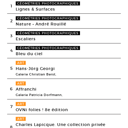
GÉOMÉTRIES PHOTOGRAPHIQUES
1
Lignes & Surfaces
GÉOMÉTRIES PHOTOGRAPHIQUES
2
Nature • André Rouillé
GÉOMÉTRIES PHOTOGRAPHIQUES
3
Escaliers
GÉOMÉTRIES PHOTOGRAPHIQUES
4
Bleu du ciel
ART
5
Hans-Jörg Georgi
Galerie Christian Berst,
ART
6
Affranchi
Galerie Patricia Dorfmann,
ART
7
OVNi folies ! 8e édition
ART
Charles Lapicque. Une collection privée
8