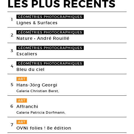
LES PLUS RECENTS
GÉOMÉTRIES PHOTOGRAPHIQUES
1
Lignes & Surfaces
GÉOMÉTRIES PHOTOGRAPHIQUES
2
Nature • André Rouillé
GÉOMÉTRIES PHOTOGRAPHIQUES
3
Escaliers
GÉOMÉTRIES PHOTOGRAPHIQUES
4
Bleu du ciel
ART
5
Hans-Jörg Georgi
Galerie Christian Berst,
ART
6
Affranchi
Galerie Patricia Dorfmann,
ART
7
OVNi folies ! 8e édition