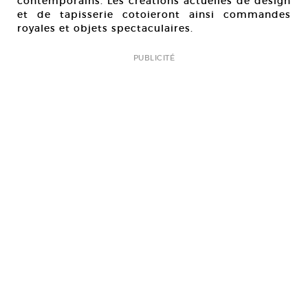
contemporains. Les créations actuelles de design
et de tapisserie cotoieront ainsi commandes
royales et objets spectaculaires.
PUBLICITÉ