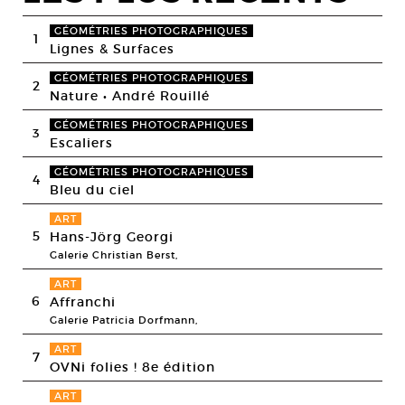
GÉOMÉTRIES PHOTOGRAPHIQUES
1
Lignes & Surfaces
GÉOMÉTRIES PHOTOGRAPHIQUES
2
Nature • André Rouillé
GÉOMÉTRIES PHOTOGRAPHIQUES
3
Escaliers
GÉOMÉTRIES PHOTOGRAPHIQUES
4
Bleu du ciel
ART
5
Hans-Jörg Georgi
Galerie Christian Berst,
ART
6
Affranchi
Galerie Patricia Dorfmann,
ART
7
OVNi folies ! 8e édition
ART