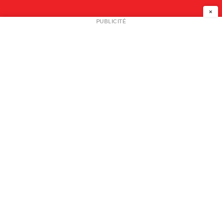
×
NEWSLETTER
PUBLICITÉ
L
A PROPOS
PLAN MEDIA
PARTENAIRES
CONTACT
© 2026 copyright