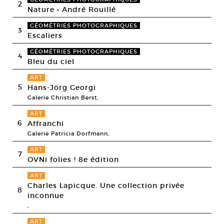
2
Nature • André Rouillé
GÉOMÉTRIES PHOTOGRAPHIQUES
3
Escaliers
GÉOMÉTRIES PHOTOGRAPHIQUES
4
Bleu du ciel
ART
5
Hans-Jörg Georgi
Galerie Christian Berst,
ART
6
Affranchi
Galerie Patricia Dorfmann,
ART
7
OVNi folies ! 8e édition
ART
Charles Lapicque. Une collection privée
8
inconnue
,
ART