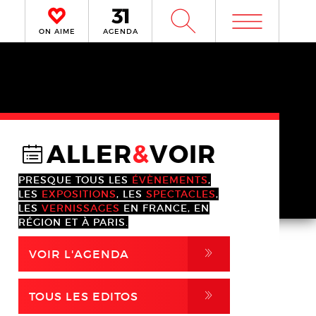
m
W
ON AIME
AGENDA
ALLER
&
VOIR
@
PRESQUE TOUS LES
ÉVÈNEMENTS
,
LES
EXPOSITIONS
, LES
SPECTACLES
,
LES
VERNISSAGES
EN FRANCE, EN
RÉGION ET À PARIS.
,
VOIR L'AGENDA
,
TOUS LES EDITOS