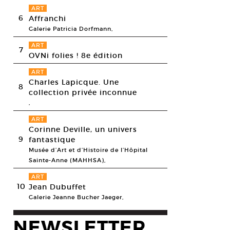
ART
6
Affranchi
Galerie Patricia Dorfmann,
ART
7
OVNi folies ! 8e édition
ART
Charles Lapicque. Une
8
collection privée inconnue
,
ART
Corinne Deville, un univers
9
fantastique
Musée d’Art et d’Histoire de l’Hôpital
Sainte-Anne (MAHHSA),
ART
10
Jean Dubuffet
Galerie Jeanne Bucher Jaeger,
NEWSLETTER