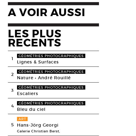
A VOIR AUSSI
LES PLUS
RECENTS
GÉOMÉTRIES PHOTOGRAPHIQUES
1
Lignes & Surfaces
GÉOMÉTRIES PHOTOGRAPHIQUES
2
Nature • André Rouillé
GÉOMÉTRIES PHOTOGRAPHIQUES
3
Escaliers
GÉOMÉTRIES PHOTOGRAPHIQUES
4
Bleu du ciel
ART
5
Hans-Jörg Georgi
Galerie Christian Berst,