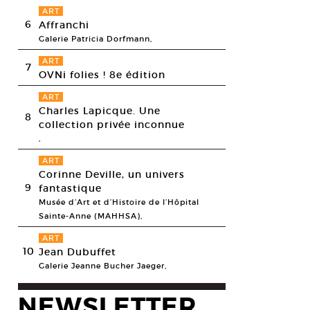
ART
6
Affranchi
Galerie Patricia Dorfmann,
ART
7
OVNi folies ! 8e édition
ART
Charles Lapicque. Une
8
collection privée inconnue
,
ART
Corinne Deville, un univers
9
fantastique
Musée d’Art et d’Histoire de l’Hôpital
Sainte-Anne (MAHHSA),
ART
10
Jean Dubuffet
Galerie Jeanne Bucher Jaeger,
NEWSLETTER