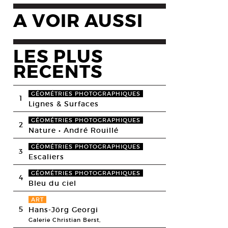
A VOIR AUSSI
LES PLUS
RECENTS
GÉOMÉTRIES PHOTOGRAPHIQUES
1
Lignes & Surfaces
GÉOMÉTRIES PHOTOGRAPHIQUES
2
Nature • André Rouillé
GÉOMÉTRIES PHOTOGRAPHIQUES
3
Escaliers
GÉOMÉTRIES PHOTOGRAPHIQUES
4
Bleu du ciel
ART
5
Hans-Jörg Georgi
Galerie Christian Berst,