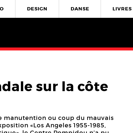
O
DESIGN
DANSE
LIVRES
dale sur la côte
 de manutention ou coup du mauvais
’exposition «Los Angeles 1955-1985,
stique», le Centre Pompidou n’a pu