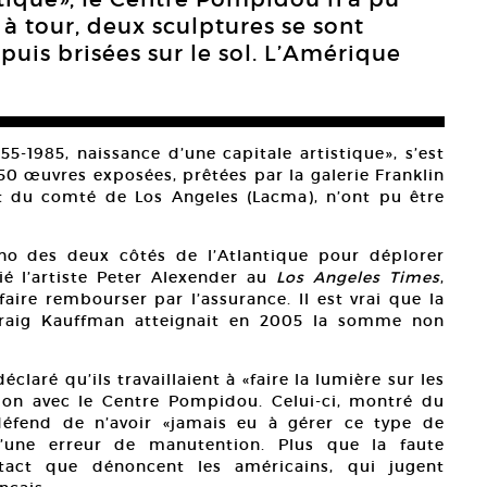
 à tour, deux sculptures se sont
is brisées sur le sol. L’Amérique
955-1985, naissance d’une capitale artistique», s’est
50 œuvres exposées, prêtées par la galerie Franklin
t du comté de Los Angeles (Lacma), n’ont pu être
écho des deux côtés de l’Atlantique pour déplorer
fié l’artiste Peter Alexender au
Los Angeles Times
,
faire rembourser par l’assurance. Il est vrai que la
raig Kauffman atteignait en 2005 la somme non
laré qu’ils travaillaient à «faire la lumière sur les
tion avec le Centre Pompidou. Celui-ci, montré du
 défend de n’avoir «jamais eu à gérer ce type de
d’une erreur de manutention. Plus que la faute
 tact que dénoncent les américains, qui jugent