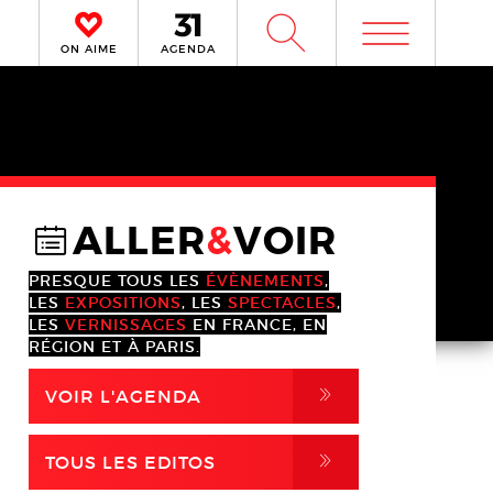
m
W
ON AIME
AGENDA
ALLER
&
VOIR
@
PRESQUE TOUS LES
ÉVÈNEMENTS
,
LES
EXPOSITIONS
, LES
SPECTACLES
,
LES
VERNISSAGES
EN FRANCE, EN
RÉGION ET À PARIS.
,
VOIR L'AGENDA
,
TOUS LES EDITOS