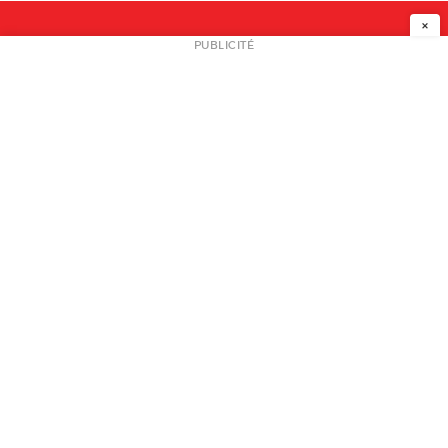
×
NEWSLETTER
PUBLICITÉ
L
A PROPOS
PLAN MEDIA
PARTENAIRES
CONTACT
© 2026 copyright