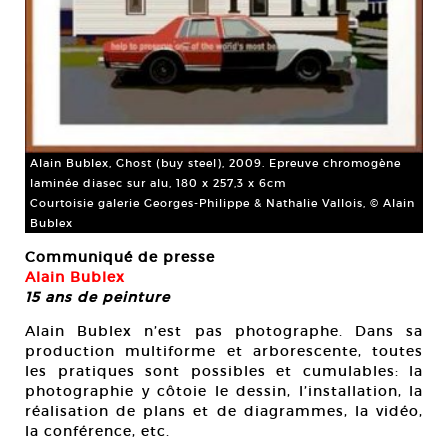
Alain Bublex, Ghost (buy steel), 2009. Epreuve chromogène
laminée diasec sur alu, 180 x 257,3 x 6cm
Courtoisie galerie Georges-Philippe & Nathalie Vallois, © Alain
Bublex
Communiqué de presse
Alain Bublex
15 ans de peinture
Alain Bublex n’est pas photographe. Dans sa
production multiforme et arborescente, toutes
les pratiques sont possibles et cumulables: la
photographie y côtoie le dessin, l’installation, la
réalisation de plans et de diagrammes, la vidéo,
la conférence, etc.