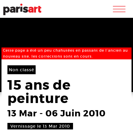
m
Cette page a été un peu chahutées en passant de l’ancien au
nouveau site, les corrections sont en cours.
Non classé
15 ans de
peinture
13 Mar
-
06 Juin 2010
Vernissage le 13 Mar 2010