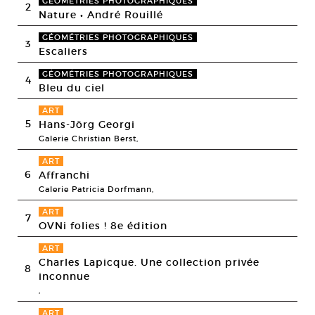
GÉOMÉTRIES PHOTOGRAPHIQUES
2
Nature • André Rouillé
GÉOMÉTRIES PHOTOGRAPHIQUES
3
Escaliers
GÉOMÉTRIES PHOTOGRAPHIQUES
4
Bleu du ciel
ART
5
Hans-Jörg Georgi
Galerie Christian Berst,
ART
6
Affranchi
Galerie Patricia Dorfmann,
ART
7
OVNi folies ! 8e édition
ART
Charles Lapicque. Une collection privée
8
inconnue
,
ART