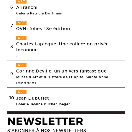
ART
6
Affranchi
Galerie Patricia Dorfmann,
ART
7
OVNi folies ! 8e édition
ART
Charles Lapicque. Une collection privée
8
inconnue
,
ART
Corinne Deville, un univers fantastique
9
Musée d’Art et d’Histoire de l’Hôpital Sainte-Anne
(MAHHSA),
ART
10
Jean Dubuffet
Galerie Jeanne Bucher Jaeger,
NEWSLETTER
S’ABONNER À NOS NEWSLETTERS