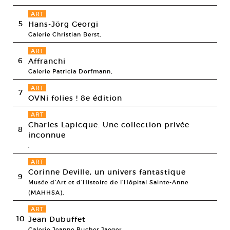
ART
5
Hans-Jörg Georgi
Galerie Christian Berst,
ART
6
Affranchi
Galerie Patricia Dorfmann,
ART
7
OVNi folies ! 8e édition
ART
Charles Lapicque. Une collection privée
8
inconnue
,
ART
Corinne Deville, un univers fantastique
9
Musée d’Art et d’Histoire de l’Hôpital Sainte-Anne
(MAHHSA),
ART
10
Jean Dubuffet
Galerie Jeanne Bucher Jaeger,