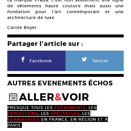
La marque Prada, c’est non seulement une ligne
de vêtements haute couture mais aussi une
fondation pour l’art contemporain et une
architecture de luxe.
Carole Boyer
Partager l'article sur :
F
L
Facebook
Twitter
AUTRES EVENEMENTS ÉCHOS
ALLER
&
VOIR
@
PRESQUE TOUS LES
ÉVÈNEMENTS
, LES
EXPOSITIONS
, LES
SPECTACLES
, LES
VERNISSAGES
EN FRANCE, EN RÉGION ET À
PARIS.