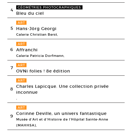
GÉOMÉTRIES PHOTOGRAPHIQUES
4
Bleu du ciel
ART
5
Hans-Jörg Georgi
Galerie Christian Berst,
ART
6
Affranchi
Galerie Patricia Dorfmann,
ART
7
OVNi folies ! 8e édition
ART
Charles Lapicque. Une collection privée
8
inconnue
,
ART
Corinne Deville, un univers fantastique
9
Musée d’Art et d’Histoire de l’Hôpital Sainte-Anne
(MAHHSA),