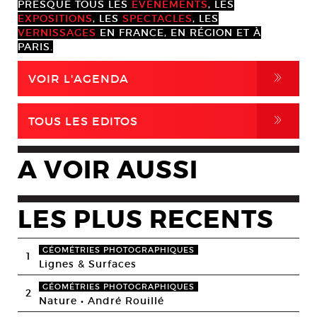
PRESQUE TOUS LES
ÉVÈNEMENTS
, LES
EXPOSITIONS
, LES
SPECTACLES
, LES
VERNISSAGES
EN FRANCE, EN RÉGION ET À
PARIS.
,
VOIR L'AGENDA
,
TOUS LES EDITOS
A VOIR AUSSI
LES PLUS RECENTS
GÉOMÉTRIES PHOTOGRAPHIQUES
1
Lignes & Surfaces
GÉOMÉTRIES PHOTOGRAPHIQUES
2
Nature • André Rouillé