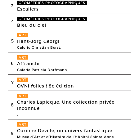
GÉOMÉTRIES PHOTOGRAPHIQUES
3
Escaliers
GÉOMÉTRIES PHOTOGRAPHIQUES
4
Bleu du ciel
ART
5
Hans-Jörg Georgi
Galerie Christian Berst,
ART
6
Affranchi
Galerie Patricia Dorfmann,
ART
7
OVNi folies ! 8e édition
ART
Charles Lapicque. Une collection privée
8
inconnue
,
ART
Corinne Deville, un univers fantastique
9
Musée d’Art et d’Histoire de l’Hôpital Sainte-Anne