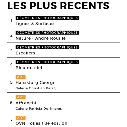
LES PLUS RECENTS
GÉOMÉTRIES PHOTOGRAPHIQUES
1
Lignes & Surfaces
GÉOMÉTRIES PHOTOGRAPHIQUES
2
Nature • André Rouillé
GÉOMÉTRIES PHOTOGRAPHIQUES
3
Escaliers
GÉOMÉTRIES PHOTOGRAPHIQUES
4
Bleu du ciel
ART
5
Hans-Jörg Georgi
Galerie Christian Berst,
ART
6
Affranchi
Galerie Patricia Dorfmann,
ART
7
OVNi folies ! 8e édition