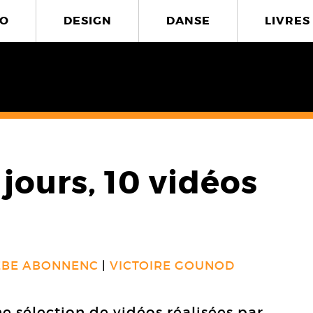
O
DESIGN
DANSE
LIVRES
 jours, 10 vidéos
EBE ABONNENC
VICTOIRE GOUNOD
e sélection de vidéos réalisées par