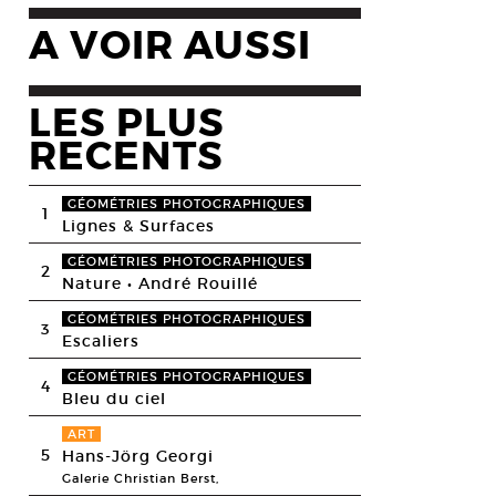
A VOIR AUSSI
LES PLUS
RECENTS
GÉOMÉTRIES PHOTOGRAPHIQUES
1
Lignes & Surfaces
GÉOMÉTRIES PHOTOGRAPHIQUES
2
Nature • André Rouillé
GÉOMÉTRIES PHOTOGRAPHIQUES
3
Escaliers
GÉOMÉTRIES PHOTOGRAPHIQUES
4
Bleu du ciel
ART
5
Hans-Jörg Georgi
Galerie Christian Berst,