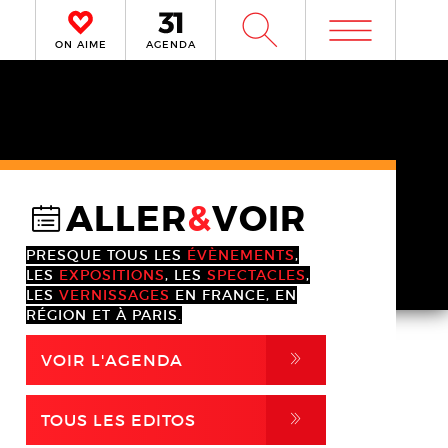
m
W
ON AIME
AGENDA
ALLER
&
VOIR
@
PRESQUE TOUS LES
ÉVÈNEMENTS
,
LES
EXPOSITIONS
, LES
SPECTACLES
,
LES
VERNISSAGES
EN FRANCE, EN
RÉGION ET À PARIS.
,
VOIR L'AGENDA
,
TOUS LES EDITOS