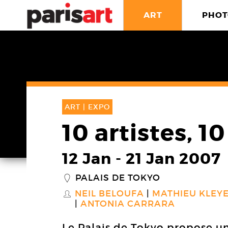
ART
PHOT
ART |
EXPO
10 artistes, 10
12 Jan
-
21 Jan 2007
PALAIS DE TOKYO
_
NEIL BELOUFA
MATHIEU KLEY
S
ANTONIA CARRARA
Le Palais de Tokyo propose un