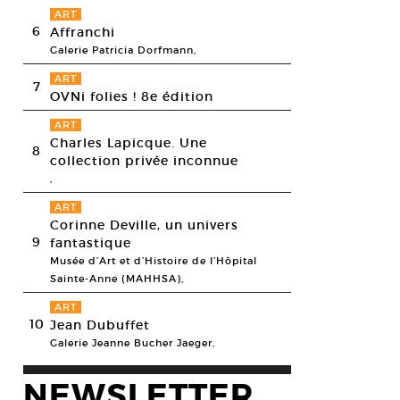
ART
6
Affranchi
Galerie Patricia Dorfmann,
ART
7
OVNi folies ! 8e édition
ART
Charles Lapicque. Une
8
collection privée inconnue
,
ART
Corinne Deville, un univers
9
fantastique
Musée d’Art et d’Histoire de l’Hôpital
Sainte-Anne (MAHHSA),
ART
10
Jean Dubuffet
Galerie Jeanne Bucher Jaeger,
NEWSLETTER