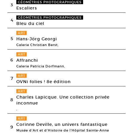
GÉOMÉTRIES PHOTOGRAPHIQUES
3
Escaliers
GÉOMÉTRIES PHOTOGRAPHIQUES
4
Bleu du ciel
ART
5
Hans-Jörg Georgi
Galerie Christian Berst,
ART
6
Affranchi
Galerie Patricia Dorfmann,
ART
7
OVNi folies ! 8e édition
ART
Charles Lapicque. Une collection privée
8
inconnue
,
ART
Corinne Deville, un univers fantastique
9
Musée d’Art et d’Histoire de l’Hôpital Sainte-Anne