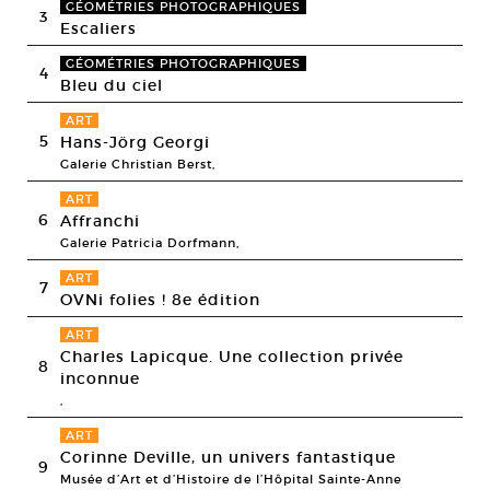
GÉOMÉTRIES PHOTOGRAPHIQUES
3
Escaliers
GÉOMÉTRIES PHOTOGRAPHIQUES
4
Bleu du ciel
ART
5
Hans-Jörg Georgi
Galerie Christian Berst,
ART
6
Affranchi
Galerie Patricia Dorfmann,
ART
7
OVNi folies ! 8e édition
ART
Charles Lapicque. Une collection privée
8
inconnue
,
ART
Corinne Deville, un univers fantastique
9
Musée d’Art et d’Histoire de l’Hôpital Sainte-Anne