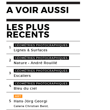
A VOIR AUSSI
LES PLUS
RECENTS
GÉOMÉTRIES PHOTOGRAPHIQUES
1
Lignes & Surfaces
GÉOMÉTRIES PHOTOGRAPHIQUES
2
Nature • André Rouillé
GÉOMÉTRIES PHOTOGRAPHIQUES
3
Escaliers
GÉOMÉTRIES PHOTOGRAPHIQUES
4
Bleu du ciel
ART
5
Hans-Jörg Georgi
Galerie Christian Berst,