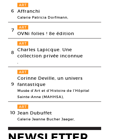
ART
6
Affranchi
Galerie Patricia Dorfmann,
ART
7
OVNi folies ! 8e édition
ART
Charles Lapicque. Une
8
collection privée inconnue
,
ART
Corinne Deville, un univers
9
fantastique
Musée d’Art et d’Histoire de l’Hôpital
Sainte-Anne (MAHHSA),
ART
10
Jean Dubuffet
Galerie Jeanne Bucher Jaeger,
NEWSLETTER