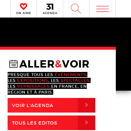
m
W
ON AIME
AGENDA
ALLER
&
VOIR
@
PRESQUE TOUS LES
ÉVÈNEMENTS
,
LES
EXPOSITIONS
, LES
SPECTACLES
,
LES
VERNISSAGES
EN FRANCE, EN
RÉGION ET À PARIS.
,
VOIR L'AGENDA
,
TOUS LES EDITOS