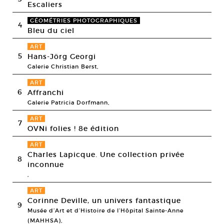
Escaliers
GÉOMÉTRIES PHOTOGRAPHIQUES
4
Bleu du ciel
ART
5
Hans-Jörg Georgi
Galerie Christian Berst,
ART
6
Affranchi
Galerie Patricia Dorfmann,
ART
7
OVNi folies ! 8e édition
ART
Charles Lapicque. Une collection privée
8
inconnue
,
ART
Corinne Deville, un univers fantastique
9
Musée d’Art et d’Histoire de l’Hôpital Sainte-Anne
(MAHHSA),