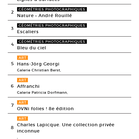
GÉOMÉTRIES PHOTOGRAPHIQUES
2
Nature • André Rouillé
GÉOMÉTRIES PHOTOGRAPHIQUES
3
Escaliers
GÉOMÉTRIES PHOTOGRAPHIQUES
4
Bleu du ciel
ART
5
Hans-Jörg Georgi
Galerie Christian Berst,
ART
6
Affranchi
Galerie Patricia Dorfmann,
ART
7
OVNi folies ! 8e édition
ART
Charles Lapicque. Une collection privée
8
inconnue
,