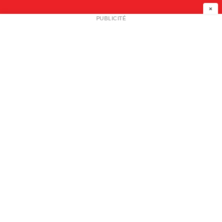
×
NEWSLETTER
PUBLICITÉ
L
A PROPOS
PLAN MEDIA
PARTENAIRES
CONTACT
© 2026 copyright