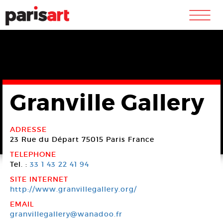
m
Granville Gallery
ADRESSE
23 Rue du Départ
75015 Paris
France
TELEPHONE
Tel. :
33 1 43 22 41 94
SITE INTERNET
http://www.granvillegallery.org/
EMAIL
granvillegallery@wanadoo.fr