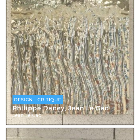
DESIGN
|
CRITIQUE
Philippe Daney, Jean Le Gac
Jean Le Gac
Granville Gallery