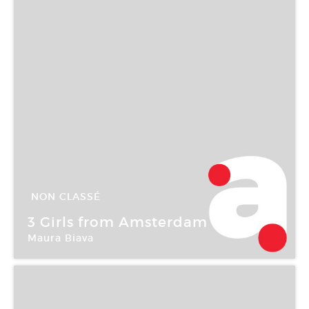
NON CLASSÉ
28 Mar -
24 Mai 2003
3 Girls from Amsterdam
Maura Biava
Galerie Ludovic de Wavrin