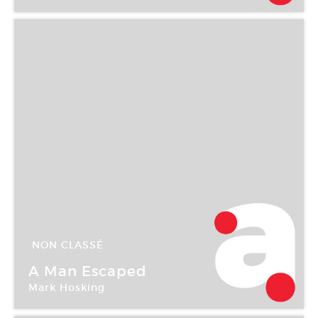
Galerie Ludovic de Wavrin
NON CLASSÉ
20 Sep -
01 Nov 2003
A Man Escaped
Mark Hosking
Galerie Ludovic de Wavrin