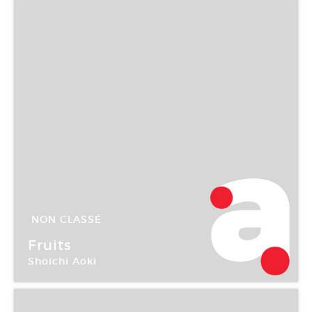
NON CLASSÉ
06 Juin -
02 Août 2003
Fruits
Shoichi Aoki
Galerie Ludovic de Wavrin