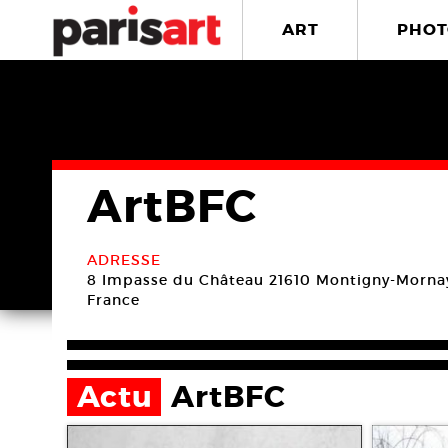
ART
PHOT
ArtBFC
ADRESSE
8 Impasse du Château
21610 Montigny-Mornay
France
Actu
ArtBFC