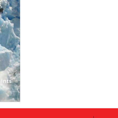
010
ints