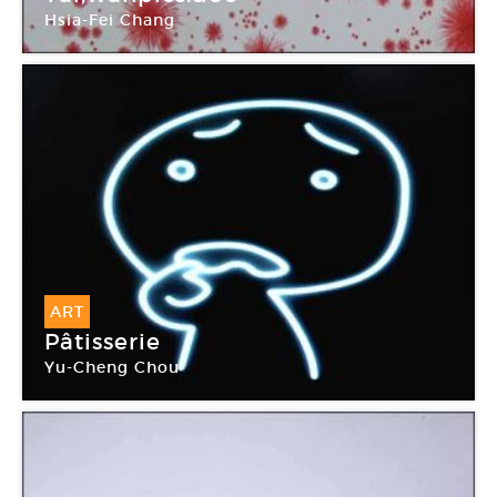
Hsia-Fei Chang
Ecole nationale supérieure des beaux-arts de
Paris
ART
Pâtisserie
Yu-Cheng Chou