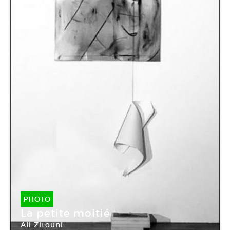
PHOTO
La petite moitié
Ali Zitouni