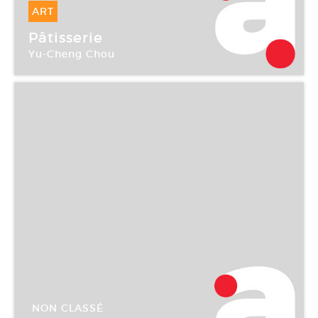
ART
26 Juin -
20 Juil 2007
Pâtisserie
Yu-Cheng Chou
Galerie ColletPark
NON CLASSÉ