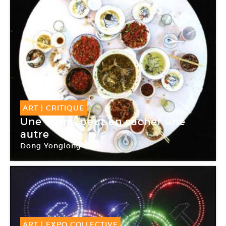
ART
|
CRITIQUE
Une Chine peut en cacher une
autre
Dong Yonglong
ART
|
EXPO COLLECTIVE