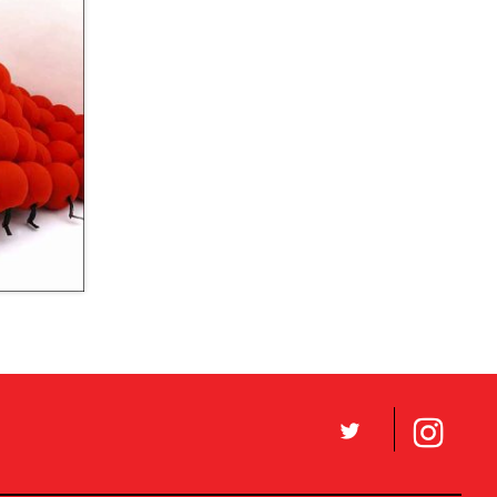
2008
L