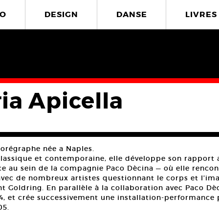
O
DESIGN
DANSE
LIVRES
ia Apicella
horégraphe née a Naples.
lassique et contemporaine, elle développe son rapport a
ce au sein de la compagnie Paco Dècina — où elle rencon
avec de nombreux artistes questionnant le corps et l’im
t Goldring. En parallèle à la collaboration avec Paco Dè
4, et crée successivement une installation-performance p
05.