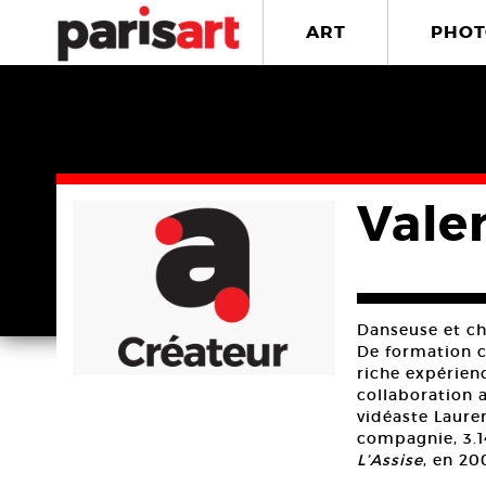
ART
PHOT
Valer
Danseuse et c
De formation c
riche expérien
collaboration 
vidéaste Lauren
compagnie, 3.1
L’Assise
, en 20