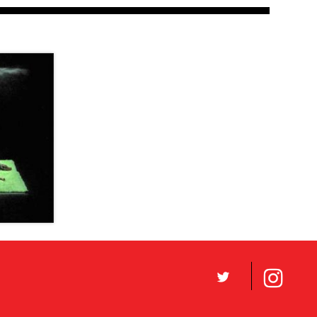
008
L