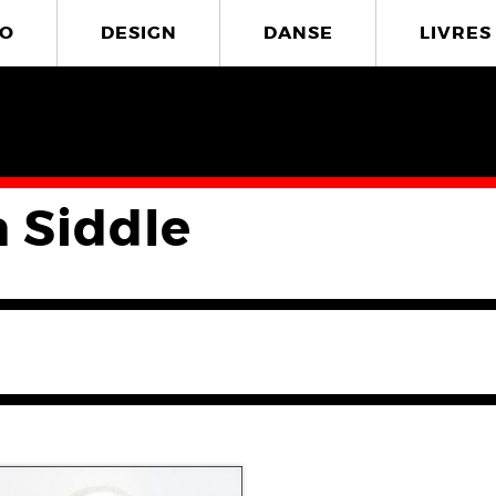
O
DESIGN
DANSE
LIVRES
a Siddle