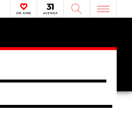
m
W
ON AIME
AGENDA