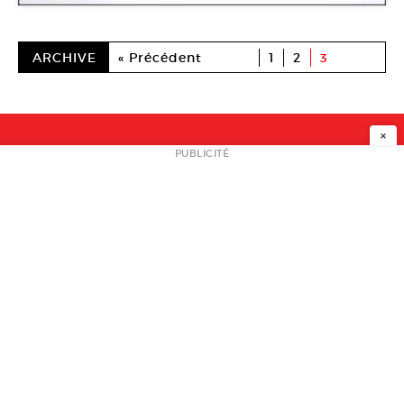
ARCHIVE
« Précédent
1
2
3
×
NEWSLETTER
PUBLICITÉ
L
A PROPOS
PLAN MEDIA