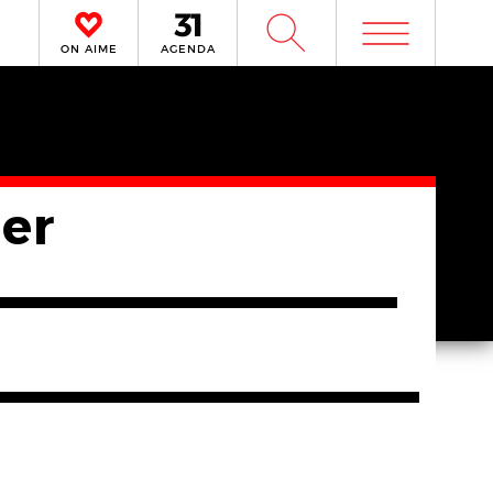
m
W
ON AIME
AGENDA
er