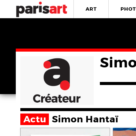
ART
PHOT
Simo
Actu
Simon Hantaï