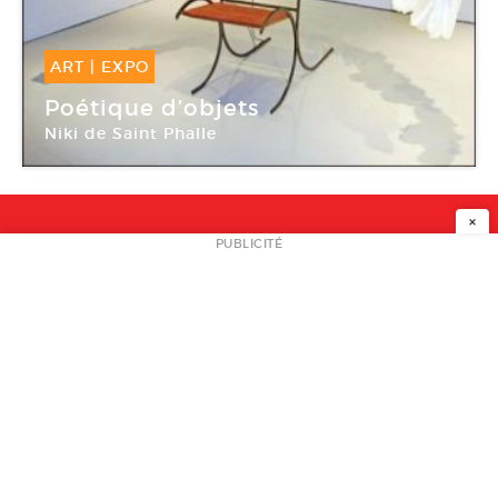
ART
|
EXPO
06 Avr -
15 Sep 2013
Poétique d’objets
Niki de Saint Phalle
LAAC
×
NEWSLETTER
PUBLICITÉ
L
A PROPOS